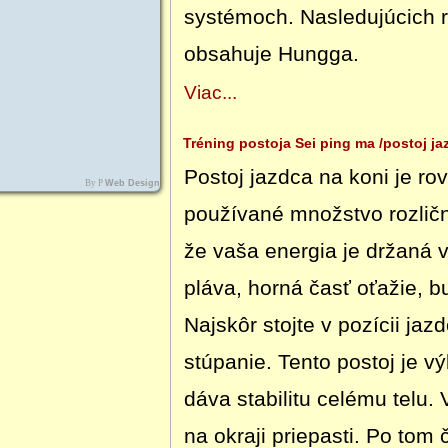
systémoch. Nasledujúcich ri
obsahuje Hungga.
Viac...
Tréning postoja Sei ping ma /postoj ja
Postoj jazdca na koni je ro
By P
Web Design
používané množstvo rozličný
že vaša energia je držaná v
pláva, horná časť oťažie, 
Najskôr stojte v pozícii ja
stúpanie. Tento postoj je v
dáva stabilitu celému telu. 
na okraji priepasti. Po tom 