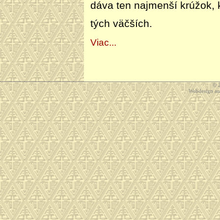
dáva ten najmenší krúžok, 
tých väčších.
Viac...
© 
Webdesign a