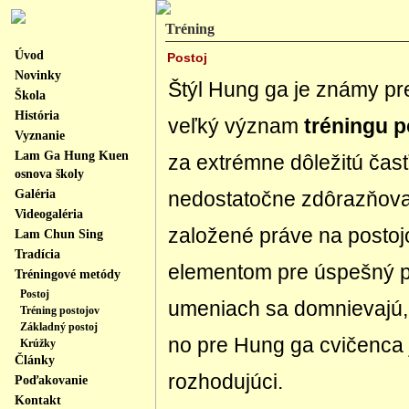
Tréning
Úvod
Postoj
Novinky
Štýl Hung ga je známy pre 
Škola
História
veľký význam
tréningu p
Vyznanie
Lam Ga Hung Kuen
za extrémne dôležitú časť
osnova školy
Galéria
nedostatočne zdôrazňova
Videogaléria
založené práve na postoj
Lam Chun Sing
Tradícia
elementom pre úspešný p
Tréningové metódy
Postoj
umeniach sa domnievajú, že
Tréning postojov
Základný postoj
no pre Hung ga cvičenca j
Krúžky
Články
rozhodujúci.
Poďakovanie
Kontakt