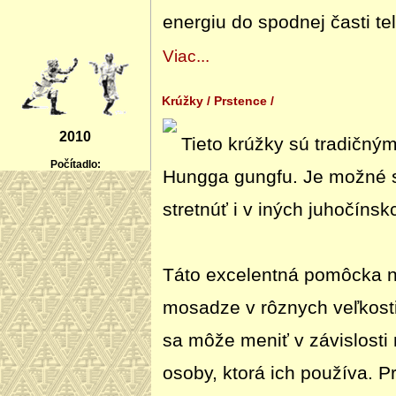
energiu do spodnej časti tel
Viac...
Krúžky / Prstence /
2010
Tieto krúžky sú tradičný
Počítadlo:
Hungga gungfu. Je možné s
stretnúť i v iných juhočínsk
Táto excelentná pomôcka na
mosadze v rôznych veľkosti
sa môže meniť v závislosti n
osoby, ktorá ich používa. P