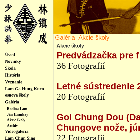
Galéria
Akcie školy
Akcie školy
Predvádzačka pre f
Úvod
Novinky
36 Fotografií
Škola
História
Vyznanie
Letné sústredenie 
Lam Ga Hung Kuen
20 Fotografií
osnova školy
Galéria
Rodina Lam
Ján Hrankay
Goi Chung Dou (Da
Akcie školy
Chungove nože, jú
Archív
Videogaléria
22 Fotografií
Lam Chun Sing