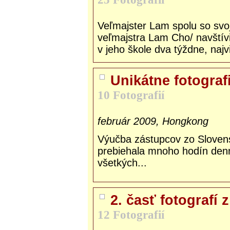
Veľmajster Lam spolu so svo
veľmajstra Lam Cho/ navštívi
v jeho škole dva týždne, najv
Unikátne fotogra
10 Fotografií
február 2009, Hongkong
Výučba zástupcov zo Sloven
prebiehala mnoho hodín den
všetkých...
2. časť fotografí
12 Fotografií