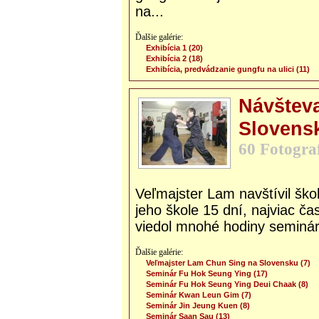
na...
Ďalšie galérie:
Exhibícia 1 (20)
Exhibícia 2 (18)
Exhibícia, predvádzanie gungfu na ulici (11)
Návštev
Slovensk
60 Fotograf
Veľmajster Lam navštívil ško
jeho škole 15 dní, najviac č
viedol mnohé hodiny seminár
Ďalšie galérie:
Veľmajster Lam Chun Sing na Slovensku (7)
Seminár Fu Hok Seung Ying (17)
Seminár Fu Hok Seung Ying Deui Chaak (8)
Seminár Kwan Leun Gim (7)
Seminár Jin Jeung Kuen (8)
Seminár Saan Sau (13)