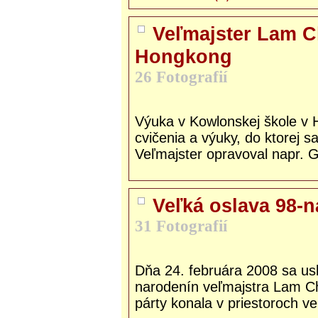
Veľmajster Lam C
Hongkong
26 Fotografií
Výuka v Kowlonskej škole v 
cvičenia a výuky, do ktorej s
Veľmajster opravoval napr. G
Veľká oslava 98-
31 Fotografií
Dňa 24. februára 2008 sa us
narodenín veľmajstra Lam C
párty konala v priestoroch ve