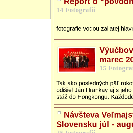
Report o “povodni
14 Fotografií
fotografie vodou zaliatej hlav
Výučbov
marec 2
15 Fotograf
Tak ako posledných päť rokov
odišiel Ján Hrankay aj s jeh
stáž do Hongkongu. Každode
Návšteva Veľmajs
Slovensku júl - aug
25 Fotografií