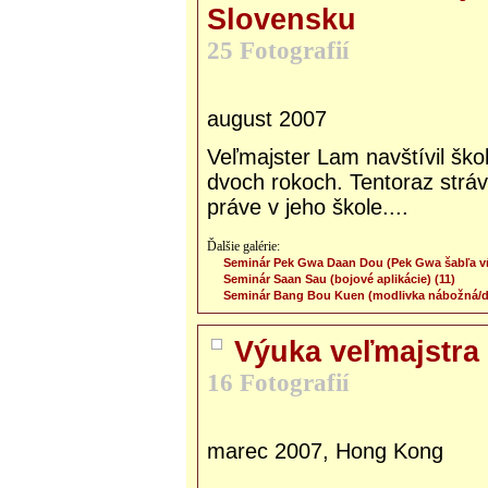
Slovensku
25 Fotografií
august 2007
Veľmajster Lam navštívil šk
dvoch rokoch. Tentoraz stráv
práve v jeho škole....
Ďalšie galérie:
Seminár Pek Gwa Daan Dou (Pek Gwa šabľa vŕb
Seminár Saan Sau (bojové aplikácie) (11)
Seminár Bang Bou Kuen (modlivka nábožná/drv
Výuka veľmajstra
16 Fotografií
marec 2007, Hong Kong