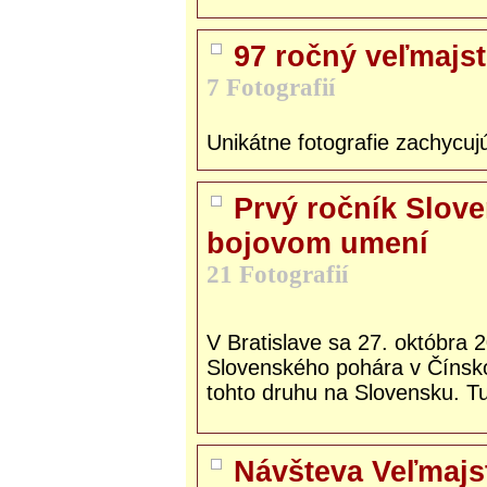
97 ročný veľmajs
7 Fotografií
Unikátne fotografie zachycu
Prvý ročník Slov
bojovom umení
21 Fotografií
V Bratislave sa 27. októbra 
Slovenského pohára v Čínsk
tohto druhu na Slovensku. Tur
Návšteva Veľmajs