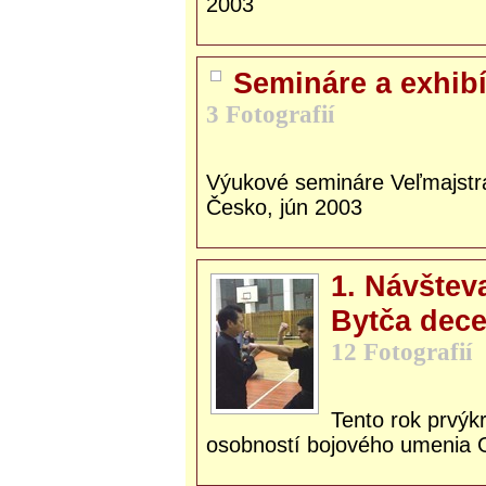
2003
Semináre a exhibí
3 Fotografií
Výukové semináre Veľmajstra 
Česko, jún 2003
1. Návštev
Bytča dec
12 Fotografií
Tento rok prvýkr
osobností bojového umenia G