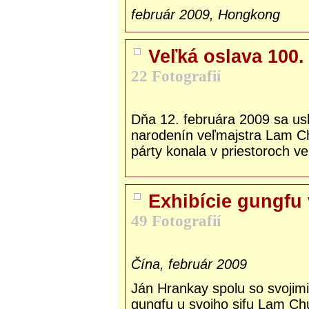
február 2009, Hongkong
Veľká oslava 100
22 Fotografií
Dňa 12. februára 2009 sa us
narodenín veľmajstra Lam C
párty konala v priestoroch ve
Exhibície gungfu 
49 Fotografií
Čína, február 2009
Ján Hrankay spolu so svojimi
gungfu u svojho sifu Lam Ch