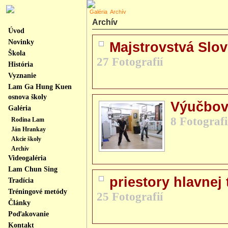
Galéria
Archív
Archív
Úvod
Novinky
Majstrovstvá Slo
Škola
27 Fotografií
História
Vyznanie
Lam Ga Hung Kuen
osnova školy
Výučbov
Galéria
8 Fotografi
Rodina Lam
Ján Hrankay
Akcie školy
Archív
Videogaléria
Lam Chun Sing
priestory hlavnej 
Tradícia
Tréningové metódy
25 Fotografií
Články
Poďakovanie
Kontakt